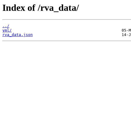
Index of /rva_data/
../
yml/
rva_data.json